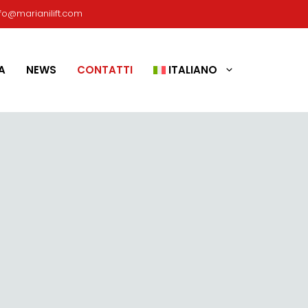
nfo@marianilift.com
A
NEWS
CONTATTI
ITALIANO