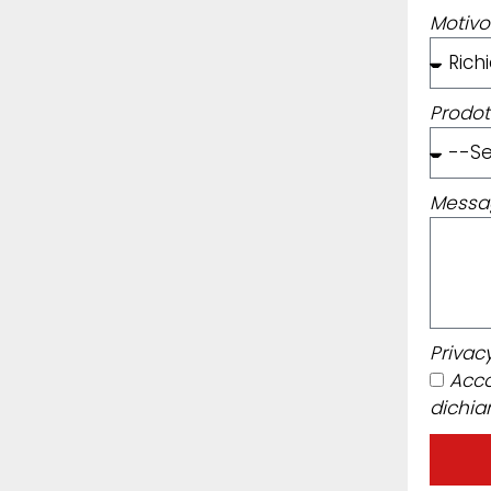
Motivo
Prodot
Messag
Privac
Acco
dichia