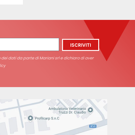
ISCRIVITI
ei dati da parte di Mariani srl e dichiaro di aver
icy