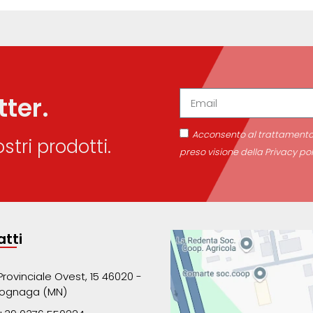
tter.
Acconsento al trattamento d
stri prodotti.
preso visione della Privacy pol
tti
Provinciale Ovest, 15 46020 -
ognaga (MN)