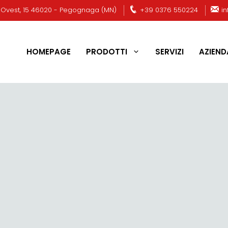
e Ovest, 15 46020 - Pegognaga (MN)
+39 0376 550224
i
HOMEPAGE
PRODOTTI
SERVIZI
AZIEND