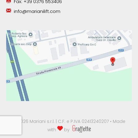
Fax: +39 0376 553406
info@marianilift.com
© 2026 Mariani s.r.l. | C.F. e P.IVA 02413240207 • Made
with
by